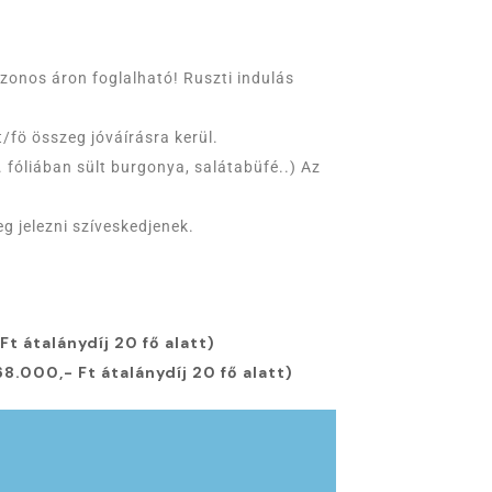
 azonos áron foglalható! Ruszti indulás
/fö összeg jóváírásra kerül.
. fóliában sült burgonya, salátabüfé..) Az
eg jelezni szíveskedjenek.
Ft átalánydíj 20 fő alatt)
68.000,- Ft átalánydíj 20 fő alatt)