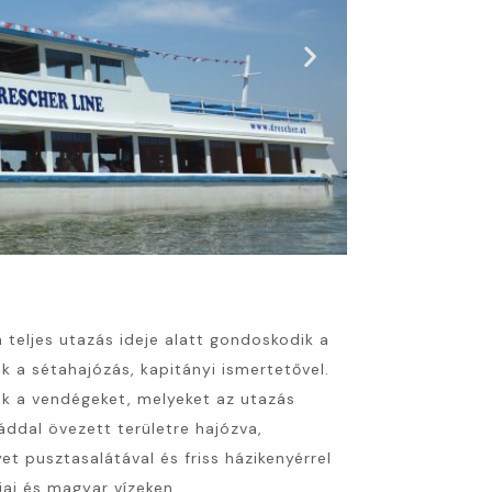
 teljes utazás ideje alatt gondoskodik a
ik a sétahajózás, kapitányi ismertetővel.
ják a vendégeket, melyeket az utazás
áddal övezett területre hajózva,
et pusztasalátával és friss házikenyérrel
iai és magyar vízeken.