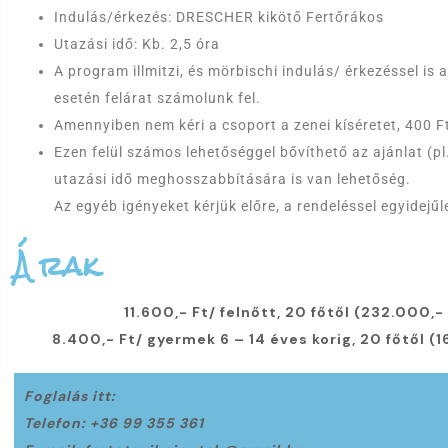
Indulás/érkezés: DRESCHER kikötő Fertőrákos
Utazási idő: Kb. 2,5 óra
A program illmitzi, és mörbischi indulás/ érkezéssel is
esetén felárat számolunk fel.
Amennyiben nem kéri a csoport a zenei kíséretet, 400 Ft
Ezen felül számos lehetőséggel bővíthető az ajánlat (pl
utazási idő meghosszabbítására is van lehetőség.
Az egyéb igényeket kérjük előre, a rendeléssel egyidejűl
Árak
11.600,- Ft/ felnőtt, 20 főtől (232.000,- 
8.400,- Ft/ gyermek 6 – 14 éves korig, 20 főtől (1
Foglalás itt:
Telefon: +36 99 355 361