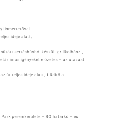
yi ismertetővel,
ljes ideje alatt,
n sütött sertéshúsból készült grillkolbászt,
etáriánus igényeket előzetes – az utazást
z út teljes ideje alatt, 1 üdítő a
i Park peremkerülete – BO határkő – és