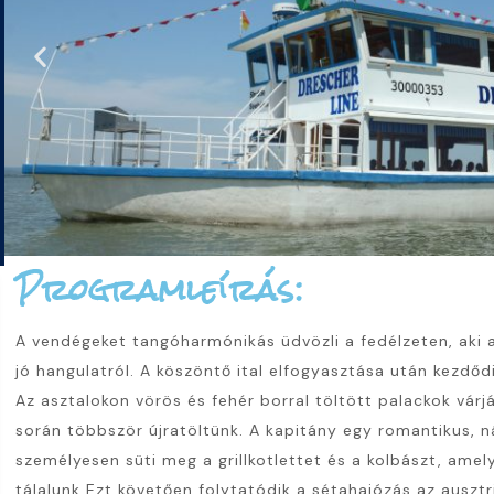
Programleírás:
A vendégeket tangóharmónikás üdvözli a fedélzeten, aki a
jó hangulatról. A köszöntő ital elfogyasztása után kezdőd
Az asztalokon vörös és fehér borral töltött palackok vár
során többször újratöltünk. A kapitány egy romantikus, n
személyesen süti meg a grillkotlettet és a kolbászt, amely
tálalunk Ezt követően folytatódik a sétahajózás az ausztr