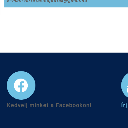
E-mail: fertotavihajoutak@gmail.hu
+36 99 355 3
Kedvelj minket a Facebookon!
Ír