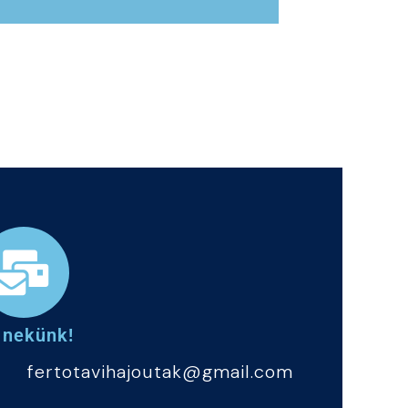
61
j nekünk!
fertotavihajoutak@gmail.com