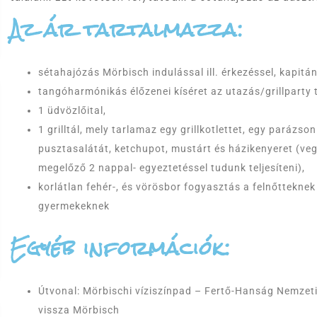
Az ár tartalmazza:
sétahajózás Mörbisch indulással ill. érkezéssel, kapitán
tangóharmónikás élőzenei kíséret az utazás/grillparty te
1 üdvözlőital,
1 grilltál, mely tarlamaz egy grillkotlettet, egy parázso
pusztasalátát, ketchupot, mustárt és házikenyeret (veg
megelőző 2 nappal- egyeztetéssel tudunk teljesíteni),
korlátlan fehér-, és vörösbor fogyasztás a felnőtteknek a
gyermekeknek
Egyéb információk:
Útvonal: Mörbischi víziszínpad – Fertő-Hanság Nemzet
vissza Mörbisch