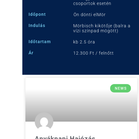
csoportok esetén
Időpont
Ön dönti elMör
Indulás
Mörbisch kikötője (balra a
vízi színpad mögött)
Időtartam
kb 2.5 óra
Ár
12.300 Ft / felnőtt
NEWS
Anyáknapi Hajózás