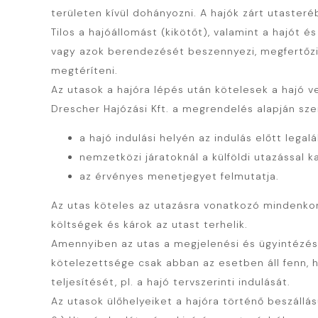
területen kívül dohányozni. A hajók zárt utasteré
Tilos a hajóállomást (kikötőt), valamint a hajót é
vagy azok berendezését beszennyezi, megfertőzi va
megtéríteni.
Az utasok a hajóra lépés után kötelesek a hajó v
Drescher Hajózási Kft. a megrendelés alapján sze
a hajó indulási helyén az indulás előtt legal
nemzetközi járatoknál a külföldi utazással 
az érvényes menetjegyet felmutatja.
Az utas köteles az utazásra vonatkozó mindenkor
költségek és károk az utast terhelik.
Amennyiben az utas a megjelenési és ügyintézési
kötelezettsége csak abban az esetben áll fenn, 
teljesítését, pl. a hajó tervszerinti indulását.
Az utasok ülőhelyeiket a hajóra történő beszállás