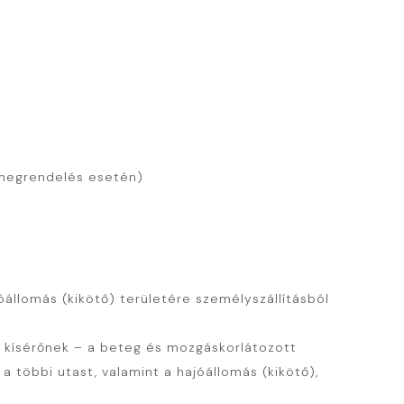
 megrendelés esetén)
óállomás (kikötő) területére személyszállításból
ő kísérőnek – a beteg és mozgáskorlátozott
 a többi utast, valamint a hajóállomás (kikötő),