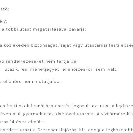
ható:
ély;
 a többi utast magatartásával zavarja;
 a közlekedés biztonságát, saját vagy utastársai testi éps
éb rendelkezéseket nem tartja be;
l utazik, és menetjegyet ellenőrzéskor sem vált;
s ellenére nem mutatja be;
 fenti okok fennállása esetén jogosult az utast a legközele
en aluli gyermek csak kísérővel utazhat. A vízijárműre kís
utas 14 éves elmúlt.
dett utast a Drescher Hajózási Kft. addig a legközelebbi 