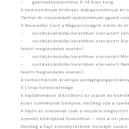
– gyermekkedvezmény 6-14 éves korig
A kedvezmények érvényes diákigazolvánnyal és ny
Partner és viszonteladói kedvezmények egyedi corp
A Neusiedler Card a Magyarországról induló és
– osztálykirándulás keretében szervezett séta
– osztálykirándulás keretében szervezett Rust
feletti megrendelés esetén)
– osztálykirándulás keretében szervezett Mörbi
– osztálykirándulás keretében szervezett Nemze
feletti megrendelés esetén)
A kedvezmények érvényes pedagógusigazolvánny
5.) Utas kötelezettsége
A hajóállomáson (kikötőben) az utasok és kísérői
kizárt személynek belépnie, illetőleg oda a személ
A hajón az utasoknak csak a részükre megnyitot
személy kísérőjének kivételével – tilos a vízi jár
illetőleg a hajó személyzetének munkáját zavaró t