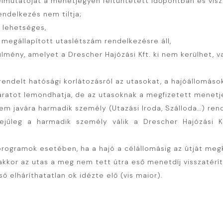
lmutatóját a menetjegyen feltüntetett időpontban és viszon
endelkezés nem tiltja;
l lehetséges,
 megállapított utaslétszám rendelkezésre áll,
lmény, amelyet a Drescher Hajózási Kft. ki nem kerülhet, v
g elrendelt hatósági korlátozásról az utasokat, a hajóállo
ratot lemondhatja, de az utasoknak a megfizetett menetjegy
m javára harmadik személy (Utazási Iroda, Szálloda…) rend
ejűleg a harmadik személy válik a Drescher Hajózási Kft
rogramok esetében, ha a hajó a célállomásig az útját megk
akkor az utas a meg nem tett útra eső menetdíj visszatérít
ő elháríthatatlan ok idézte elő (vis maior).