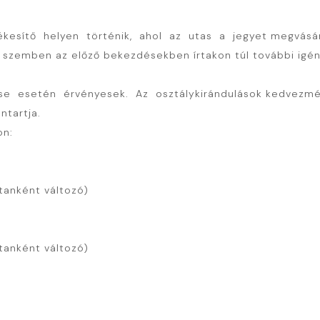
kesítő helyen történik, ahol az utas a jegyet megvásár
el szemben az előző bekezdésekben írtakon túl további igé
e esetén érvényesek. Az osztálykirándulások kedvezmény
ntartja.
on:
anként változó)
anként változó)