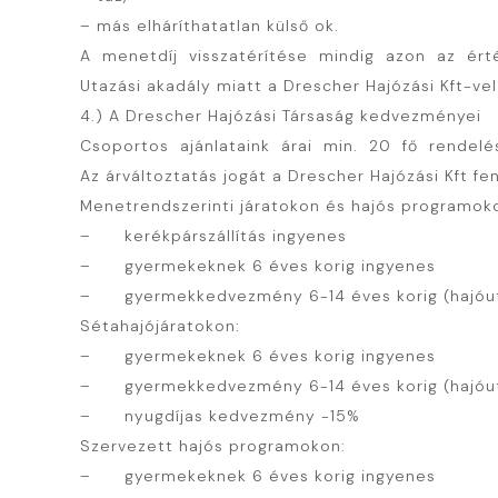
– más elháríthatatlan külső ok.
A menetdíj visszatérítése mindig azon az érté
Utazási akadály miatt a Drescher Hajózási Kft-v
4.) A Drescher Hajózási Társaság kedvezményei
Csoportos ajánlataink árai min. 20 fő rendelés
Az árváltoztatás jogát a Drescher Hajózási Kft fen
Menetrendszerinti járatokon és hajós programok
– kerékpárszállítás ingyenes
– gyermekeknek 6 éves korig ingyenes
– gyermekkedvezmény 6-14 éves korig (hajóut
Sétahajójáratokon:
– gyermekeknek 6 éves korig ingyenes
– gyermekkedvezmény 6-14 éves korig (hajóut
– nyugdíjas kedvezmény -15%
Szervezett hajós programokon:
– gyermekeknek 6 éves korig ingyenes