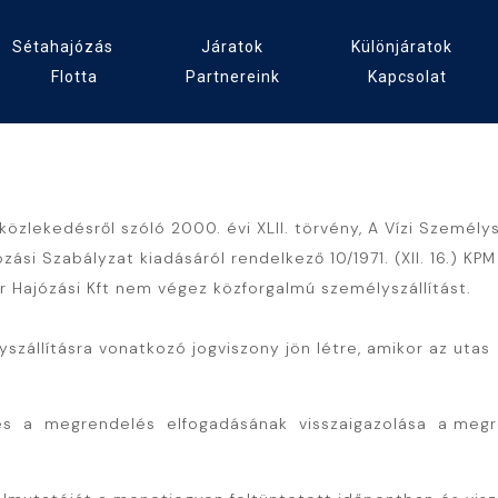
Sétahajózás
Járatok
Különjáratok
Flotta
Partnereink
Kapcsolat
özlekedésről szóló 2000. évi XLII. törvény, A Vízi Személysz
ási Szabályzat kiadásáról rendelkező 10/1971. (XII. 16.) KP
r Hajózási Kft nem végez közforgalmú személyszállítást.
szállításra vonatkozó jogviszony jön létre, amikor az utas
 és a megrendelés elfogadásának visszaigazolása a meg