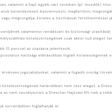
ben, valamint a hajó egyéb zárt tereiben (pl. mosdók) tilo
s azok berendezéseit beszennyezni, megfertőzni, megrongálni.
gy megrongálja, köteles a tisztítással, fertőtlenítéssel j
ezetőjének valamennyi rendészeti és biztonsági utasítását 
mélyszállítási kötelezettségének csak akkor tud eleget ten
ább 15 perccel az utazásra jelentkezik,
kapcsolatos hatósági előírásokban foglalt kötelességeinek e
 érvényes jogszabályokat, valamint a fogadó ország törvén
 kötelezettségének határidőben nem tesz eleget, a Dresche
ha az nem veszélyezteti a Drescher Hajózási Kft-nek a töb
uk sorrendjében foglalhatják el.