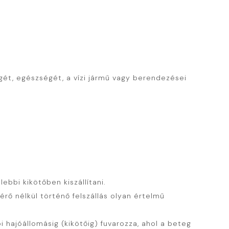
égét, egészségét, a vízi jármű vagy berendezései
bbi kikötőben kiszállítani.
érő nélkül történő felszállás olyan értelmű
hajóállomásig (kikötőig) fuvarozza, ahol a beteg