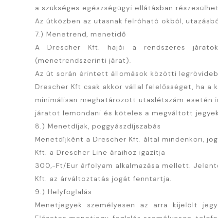
a szükséges egészségügyi ellátásban részesülhet
Az útközben az utasnak felróható okból, utazásból
7.) Menetrend, menetidő
A Drescher Kft. hajói a rendszeres járato
(menetrendszerinti járat).
Az út során érintett állomások közötti legrövid
Drescher Kft csak akkor vállal felelősséget, ha a
minimálisan meghatározott utaslétszám esetén in
járatot lemondani és köteles a megváltott jegyek 
8.) Menetdíjak, poggyászdíjszabás
Menetdíjként a Drescher Kft. által mindenkori, jo
Kft. a Drescher Line áraihoz igazítja
300,-Ft/Eur árfolyam alkalmazása mellett. Jelen
Kft. az árváltoztatás jogát fenntartja.
9.) Helyfoglalás
Menetjegyek személyesen az arra kijelölt jegyp