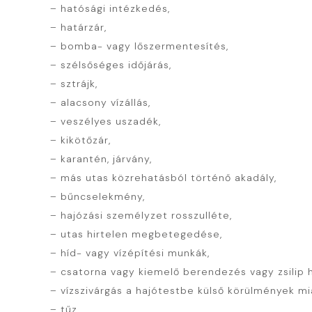
– hatósági intézkedés,
– határzár,
– bomba- vagy lőszermentesítés,
– szélsőséges időjárás,
– sztrájk,
– alacsony vízállás,
– veszélyes uszadék,
– kikötőzár,
– karantén, járvány,
– más utas közrehatásból történő akadály,
– bűncselekmény,
– hajózási személyzet rosszulléte,
– utas hirtelen megbetegedése,
– híd- vagy vízépítési munkák,
– csatorna vagy kiemelő berendezés vagy zsilip h
– vízszivárgás a hajótestbe külső körülmények mi
– tűz,