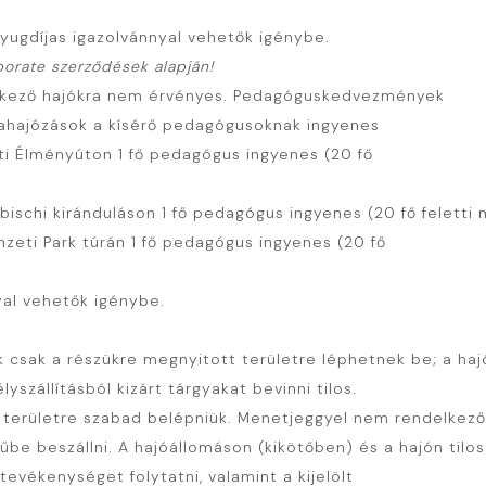
ugdíjas igazolvánnyal vehetők igénybe.
orate szerződések alapján!
 érkező hajókra nem érvényes. Pedagóguskedvezmények
hajózások a kísérő pedagógusoknak ingyenes
i Élményúton 1 fő pedagógus ingyenes (20 fő
schi kiránduláson 1 fő pedagógus ingyenes (20 fő feletti
ti Park túrán 1 fő pedagógus ingyenes (20 fő
al vehetők igénybe.
k csak a részükre megnyitott területre léphetnek be; a haj
yszállításból kizárt tárgyakat bevinni tilos.
t területre szabad belépniük. Menetjeggyel nem rendelkez
műbe beszállni. A hajóállomáson (kikötőben) és a hajón tilos
evékenységet folytatni, valamint a kijelölt