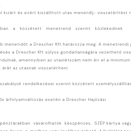
.
 kizárt és ezért kiszállított utas menetdíj- visszatérítést
kban a közzétett menetrend szerint közlekednek
ebb menetidőt a Drescher Kft határozza meg. A menetrendi
 késés a Drescher Kft súlyos gondatlanságára vezethető vis
dulnak, amennyiben az utaslétszám nem éri el a minimum l
árát az utasnak visszatéríteni.
gszabályok rendelkezései szerint közzétett személyszállítá
tős árfolyamváltozás esetén a Drescher Hajózási
énztárakban vásárolhatók készpénzes, SZÉP kártya vagy b