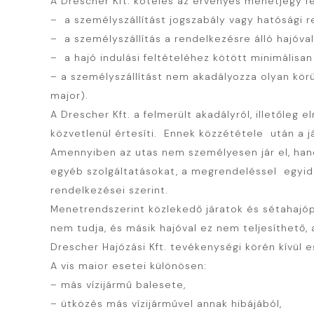
A Drescher Kft. köteles az érvényes menetjegy fe
– a személyszállítást jogszabály vagy hatósági r
– a személyszállítás a rendelkezésre álló hajóva
– a hajó indulási feltételéhez kötött minimálisan
– a személyszállítást nem akadályozza olyan körü
major).
A Drescher Kft. a felmerült akadályról, illetőle
közvetlenül értesíti. Ennek közzététele után a já
Amennyiben az utas nem személyesen jár el, hane
egyéb szolgáltatásokat, a megrendeléssel egyid
rendelkezései szerint.
Menetrendszerint közlekedő járatok és sétahajóp
nem tudja, és másik hajóval ez nem teljesíthető, 
Drescher Hajózási Kft. tevékenységi körén kívül es
A vis maior esetei különösen:
– más vízijármű balesete,
– ütközés más vízijárművel annak hibájából,