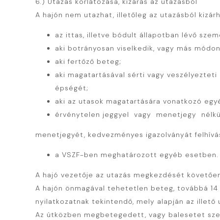
6.) Utazás korlátozása, kizárás az utazásból
A hajón nem utazhat, illetőleg az utazásból kizár
az ittas, illetve bódult állapotban lévő szem
aki botrányosan viselkedik, vagy más módon
aki fertőző beteg;
aki magatartásával sérti vagy veszélyezteti
épségét;
aki az utasok magatartására vonatkozó egy
érvénytelen jeggyel vagy menetjegy nélkü
menetjegyét, kedvezményes igazolványát felhívá
a VSZF-ben meghatározott egyéb esetben.
A hajó vezetője az utazás megkezdését követően a
A hajón önmagával tehetetlen beteg, továbbá 14 év
nyilatkozatnak tekintendő, mely alapján az illető 
Az útközben megbetegedett, vagy balesetet szenve