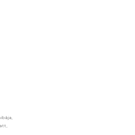
ibája,
att,