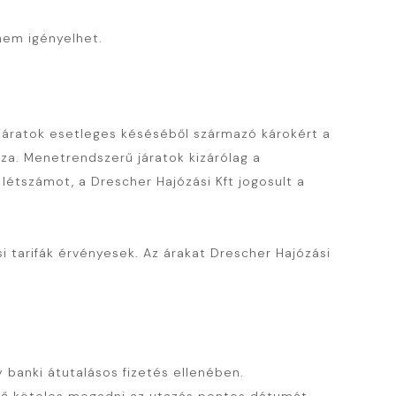
 nem igényelhet.
 járatok esetleges késéséből származó károkért a
sza. Menetrendszerű járatok kizárólag a
étszámot, a Drescher Hajózási Kft jogosult a
si tarifák érvényesek. Az árakat Drescher Hajózási
anki átutalásos fizetés ellenében.