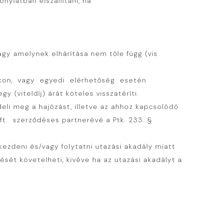
ylatban elszállítani, ha
agy amelynek elhárítása nem tőle függ (vis
másokon, vagy egyedi elérhetőség esetén
 (viteldíj) árát köteles visszatéríti.
eli meg a hajózást, illetve az ahhoz kapcsolódó
. szerződéses partnerévé a Ptk. 233. §
ezdeni és/vagy folytatni utazási akadály miatt
ését követelheti, kivéve ha az utazási akadályt a