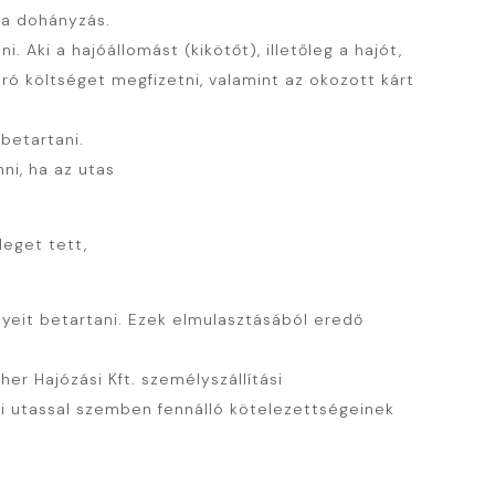
s a dohányzás.
 Aki a hajóállomást (kikötőt), illetőleg a hajót,
áró költséget megfizetni, valamint az okozott kárt
betartani.
ni, ha az utas
leget tett,
yeit betartani. Ezek elmulasztásából eredő
r Hajózási Kft. személyszállítási
bi utassal szemben fennálló kötelezettségeinek