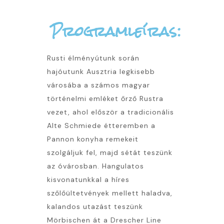
Programleíras:
Rusti élményútunk során
hajóutunk Ausztria legkisebb
városába
a
számos magyar
történelmi emléket őrző Rustra
vezet, ahol először a tradicionális
Alte Schmiede étteremben a
Pannon konyha remekeit
szolgáljuk fel, majd sétát teszünk
az óvárosban. Hangulatos
kisvonatunkkal a híres
szőlőültetvények mellett haladva,
kalandos utazást teszünk
Mörbischen át a Drescher Line