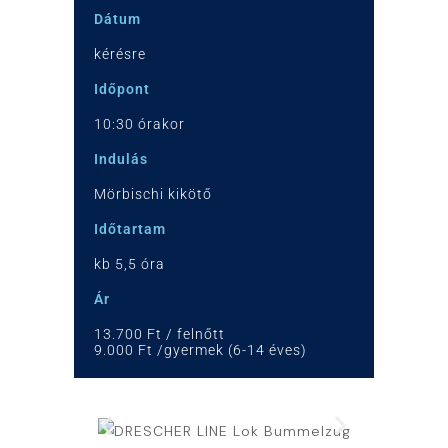
Dátum
kérésre
Időpont
10:30 órakor
Indulás
Mörbischi kikötő
Időtartam
kb 5,5 óra
Ár
13.700 Ft / felnőtt
9.000 Ft /gyermek (6-14 éves)