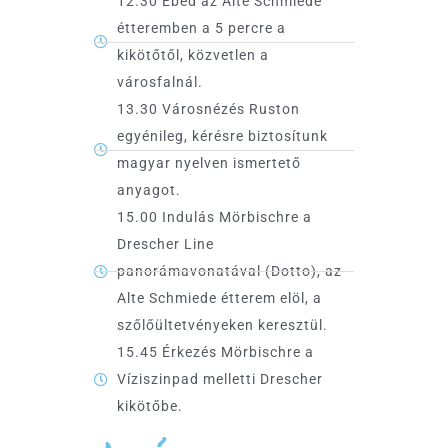
12.30 Ebéd az Alte Schmiede
étteremben a 5 percre a
kikötőtől, közvetlen a
városfalnál.
13.30 Városnézés Ruston
egyénileg, kérésre biztosítunk
magyar nyelven ismertető
anyagot.
15.00 Indulás Mörbischre a
Drescher Line
panorámavonatával (Dotto), az
Alte Schmiede étterem elöl, a
szőlőültetvényeken keresztül.
15.45 Érkezés Mörbischre a
Víziszinpad melletti Drescher
kikötőbe.