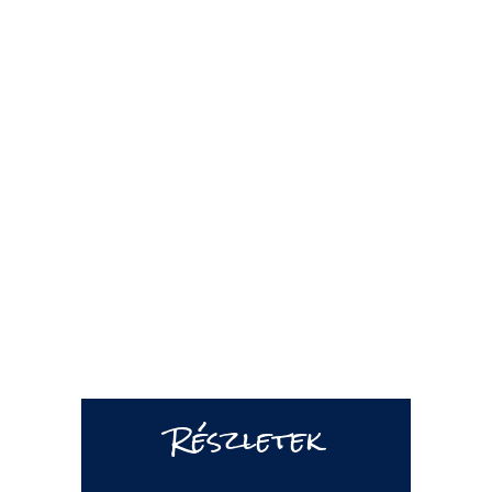
Ruszti
élményút
Részletek