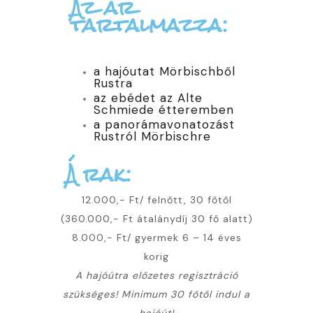
Az ár
tartalmazza:
a hajóutat Mörbischből
Rustra
az ebédet az Alte
Schmiede étteremben
a panorámavonatozást
Rustról Mörbischre
Árak:
12.000,- Ft/ felnőtt, 30 főtől
(360.000,- Ft átalánydíj 30 fő alatt)
8.000,- Ft/ gyermek 6 – 14 éves
korig
A hajóútra előzetes regisztráció
szükséges! Minimum 30 főtől indul a