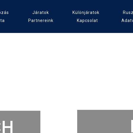
ózás
Járatok
Különjáratok
Rusz
tta
Partnereink
Kapcsolat
Adat
étahajóz
CH