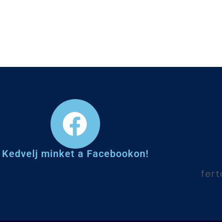
Kedvelj minket a Facebookon!
fer