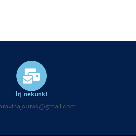
Írj nekünk!
totavihajoutak@gmail.com