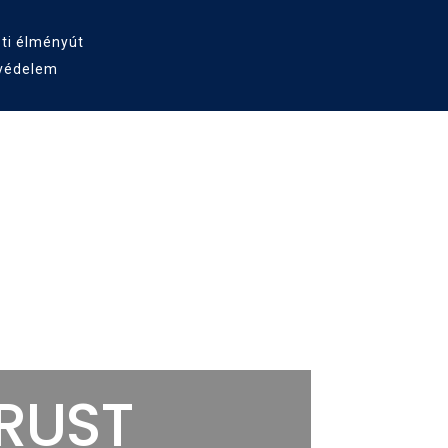
ti élményút
védelem
ás
RUST