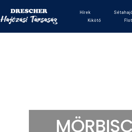
Hírek
Sétahaj
Kikötő
Flo
S
MÖRBIS