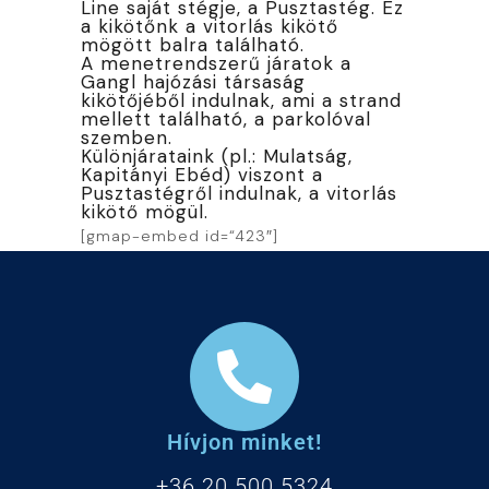
Line saját stégje, a Pusztastég. Ez
a kikötőnk a vitorlás kikötő
mögött balra található.
A menetrendszerű járatok a
Gangl hajózási társaság
kikötőjéből indulnak, ami a strand
mellett található, a parkolóval
szemben.
Különjárataink (pl.: Mulatság,
Kapitányi Ebéd) viszont a
Pusztastégről indulnak, a vitorlás
kikötő mögül.
[gmap-embed id=“423″]
Hívjon minket!
+36 20 500 5324