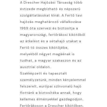
A Drescher Hajózási Társaság több
évtizede megbízható és népszerű
szolgáltatásokat kínál. A Fertő tavi
hajózás meghatározó vállalkozása
1989 óta szervezi és biztosítja a
magyarországi, fertőrákosi kikötőből
az átkelést és a sétahajó utakat a
Fertő tó összes kikötőjébe,
melyekből négyet magáénak is
tudhat, a magyar szakaszon és az
ausztriai oldalon.
Szakképzett és tapasztalt
személyzetünk, minden kényelemmel
felszerelt, európai színvonalú hajó
flottánk a biztosítéka annak, hogy
kellemes élményekkel gazdagodjon.
Fertőrákoson a Drescher kikötőben,