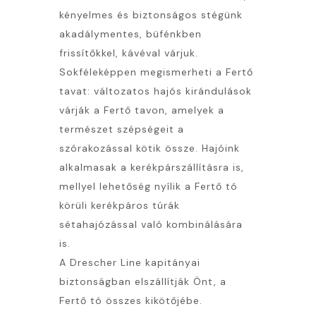
kényelmes és biztonságos stégünk
akadálymentes, büfénkben
frissítőkkel, kávéval várjuk.
Sokféleképpen megismerheti a Fertő
tavat: változatos hajós kirándulások
várják a Fertő tavon, amelyek a
természet szépségeit a
szórakozással kötik össze. Hajóink
alkalmasak a kerékpárszállításra is,
mellyel lehetőség nyílik a Fertő tó
körüli kerékpáros túrák
sétahajózással való kombinálására
is.
A Drescher Line kapitányai
biztonságban elszállítják Önt, a
Fertő tó összes kikötőjébe.