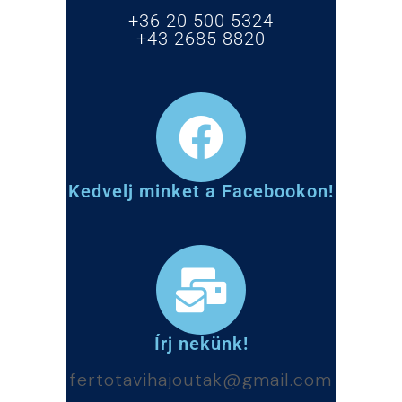
+36 20 500 5324
+43 2685 8820
Kedvelj minket a Facebookon!
Írj nekünk!
fertotavihajoutak@gmail.com